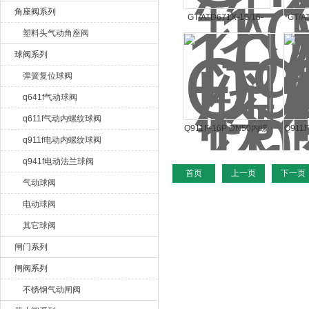
角座阀系列
GT/ATD671X-10/16-
GT/A
塑料头气动角座阀
D671X-10 DN50铸铁
D671
体球墨铸铁阀板橡胶密
球墨
球阀系列
封气动对夹蝶阀
弹簧复位球阀
q641f气动球阀
q611f气动内螺纹球阀
Q911F-16P DN50内螺
Q911
q911f电动内螺纹球阀
纹不锈钢电动球阀
纹
q941f电动法兰球阀
首页
上一页
下一页
气动球阀
电动球阀
其它球阀
闸门系列
闸阀系列
不锈钢气动闸阀