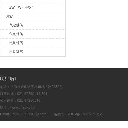
ZW（W）-I-X-7
其它
气动蝶阀
气动球阀
电动蝶阀
电动球阀
联系我们
地址：上海市金山区亭林镇林吉路2353号
服务热线：021-67250145-801
公司传真：021-67250146
网址：www.tmapv.com
Email：
709616359@QQ.com
| 备案号：
沪ICP备13002871号-4