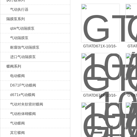
执行器系列
气动执行器
上海唐玛泵阀有限公司
隔膜泵系列
qbk气动隔膜泵
气动隔膜泵
GT/ATD671X-10/16-
GT/A
耐腐蚀气动隔膜泵
D671X-10 DN400铸铁
D671
进口气动隔膜泵
体球墨铸铁阀板橡胶密
体球
蝶阀系列
封气动对夹蝶阀
封
电动蝶阀
D671F气动蝶阀
d671x气动蝶阀
GT/ATD671X-10/16-
GT/A
D671X-10 DN150铸铁
D671
气动对夹软密封蝶阀
体球墨铸铁阀板橡胶密
体球
气动粉体蝴蝶阀
封气动对夹蝶阀
封
气动蝶阀
其它蝶阀