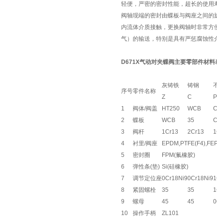
轻便，严密的密封性能，超长的使用
阀轴现端的密封由蝶板与阀座之间的
内流体介质接触，更换阀轴时非常方
气）的输送，特别是具有严惩腐蚀性
D671X气动对夹蝶阀主要零部件材料
灰铸铁
铸钢
序号
零件名称
Z
C
P
1
阀体/阀盖
HT250
WCB
C
2
蝶板
WCB
35
C
3
阀杆
1Cr13
2Cr13
1
4
衬里/阀座
EPDM,PTFE(F4),FEP
5
密封圈
FPM(氟橡胶)
6
弹性条(垫)
Si(硅橡胶)
7
调节定位座
0Cr18Ni9
0Cr18Ni9
1
8
紧固螺栓
35
35
1
9
螺母
45
45
0
10
操作手柄
ZL101