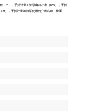
程（m），手摇计量加油泵电机功率（KW），手摇
程（m），手摇计量加油泵使用的介质名称、比重、