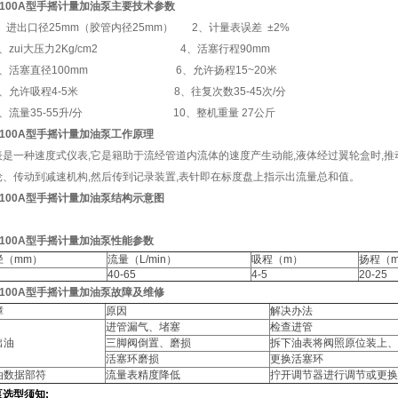
-100A型手摇计量加油泵主要技术参数
、进出口径25mm（胶管内径25mm） 2、计量表误差 ±2%
、zui大压力2Kg/cm2 4、活塞行程90mm
、活塞直径100mm 6、允许扬程15~20米
、允许吸程4-5米 8、往复次数35-45次/分
、流量35-55升/分 10、整机重量 27公斤
-100A型手摇计量加油泵工作原理
表是一种速度式仪表,它是籍助于流经管道内流体的速度产生动能,液体经过翼轮盒时,推
轮、传动到减速机构,然后传到记录装置,表针即在标度盘上指示出流量总和值。
-100A型手摇计量加油泵结构示意图
-100A型手摇计量加油泵性能参数
径（mm）
流量（L/min）
吸程（m）
扬程（
40-65
4-5
20-25
-100A型手摇计量加油泵故障及维修
障
原因
解决办法
进管漏气、堵塞
检查进管
出油
三脚阀倒置、磨损
拆下油表将阀照原位装上、
活塞环磨损
更换活塞环
油数据部符
流量表精度降低
拧开调节器进行调节或更换
泵
选
型须知: