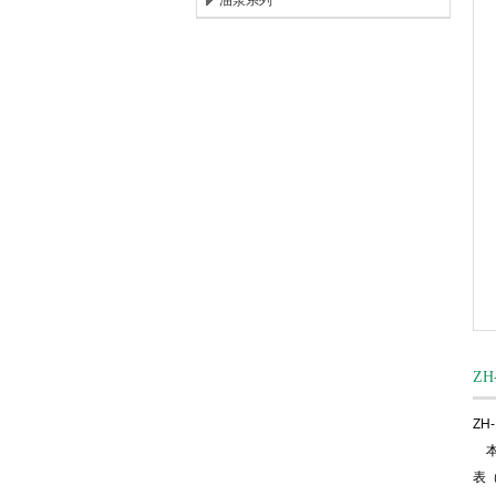
油泵系列
上海唐玛泵阀有限公司
Z
Z
本
表