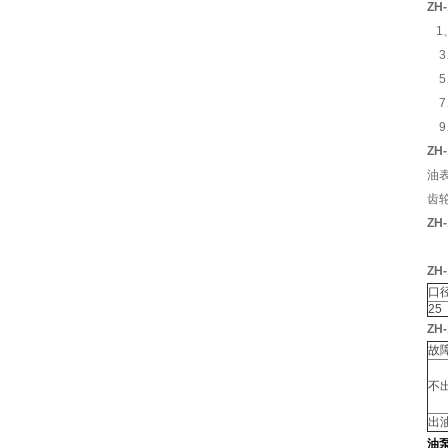
ZH
1
3
5
7
9
ZH
油
齿
ZH
ZH
口
25
ZH
故
不
出
油