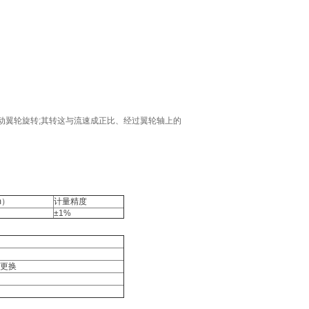
动翼轮旋转;其转这与流速成正比、经过翼轮轴上的
m）
计量精度
±1%
更换