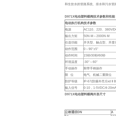
和生饮水的管路系统、排水和污水管
D971X电动塑料蝶阀技术参数和性能
电动执行机构技术参数
电源
AC110、220、380V/D
输出力矩
50N·M～2000N·M
任选功能
开关型、触点型、开度
动作范围
0～90°±5°
动作时间
15秒/30秒/60秒
环境温度
-30°～60°
手动操作
附带手柄操作
限 位
电气、机械二重限位
防护等级
IP-67(防爆外壳:Exd Ⅱ 
输入信号
0-10，1-5VDC/4-20
D971X电动塑料蝶阀外形尺寸
公称通径DN
A