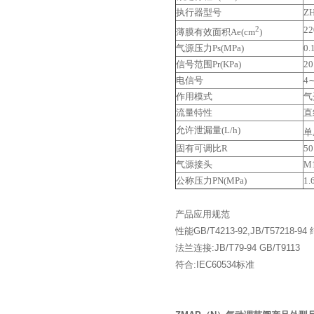
执行器型号
ZH
2
22
薄膜有效面积Ae(cm
)
气源压力Ps(MPa)
0.
信号范围Pr(KPa)
20
电信号
4
作用模式
气
流量特性
直
允许泄漏量(L/h)
单
固有可调比R
50
气源接头
M1
公称压力PN(MPa)
1.
产品应用规范
性能GB/T4213-92,JB/T57218-94
法兰连接:JB/T79-94 GB/T9113
符合:IEC60534标准