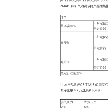
列,YT1000系列,YT2000系列,
ZMAP（N）气动调节阀产品性能
项目
不带定位
基本误差%
带定位器
不带定位
回差%
带定位器
不带定位
死区%
带定位器
额定行程偏差%
注:本产品执行GB/T4213-92国家标
允许压差
MPa (ZMAP单座阀)
供气压力
弹簧压力
MPa
KPa