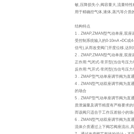
敏,压降损失小,阀容量大,流量特
用于精确控气体,液体,蒸汽等介质
结构特点
1．ZMAP,ZMAN型气动单座,
受控制系统输入的0-10mA •DC
信号),从而改变阀门开度位移,达
2．ZMAP,ZMAN型气动单座,
正作用:气闭式-常开型(当信号压力
反作用:气开式-常闭型(当信号压力
3．ZMAP型气动单座调节阀为直
4．ZMAN型气动双座调节阀为直
的场合
5．ZMAP型气动单座调节阀为直
质泄漏量及调节精度有严格要求的
而该阀只适合于工作压差较小的场
6．ZMAN型气动双座调节阀为直
流体介质通过上下阀芯阀座流出,具
7．通过改变阀芯形状的设计；不同