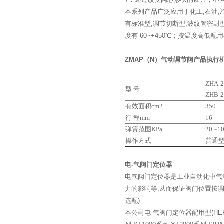
本系列产品广泛应用于化工,石油,
有标准型,调节切断型,波纹管密封型,夹
度有-60~+450℃；按温度高低
ZMAP（N）气动调节阀产品执行
ZHA-2
型 号
ZHB-2
有效面积cm2
350
行 程mm
16
弹簧范围KPa
20∼10
操作方式
普通型
电-气阀门定位器
电气阀门定位器是工业自动化中气
力的影响等,从而保证阀门位置按调节
选配)
本公司电-气阀门定位器配用型(HEP-1