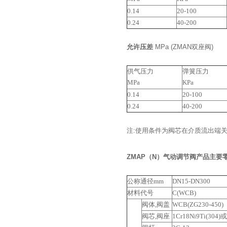
0.14
20-100
0.24
40-200
允许压差
MPa (ZMAN双座阀)
供气压力
弹簧压力
MPa
KPa
0.14
20-100
0.24
40-200
注:使用条件为阀芯在介质流出端关
ZMAP（N）气动调节阀产品
主要
公称通径mm
DN15-DN300
材料代号
C(WCB)
阀体,阀盖
WCB(ZG230-450)
阀芯,阀座
1Cr18Ni9Ti(3