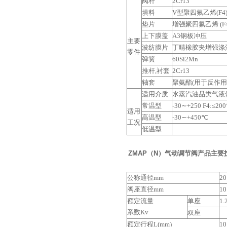
阀杆
2Cr13
填料
V型聚四氟乙烯(F4
垫片
增强聚四氟乙烯 (F
上下膜盖
A3钢板冲压
主要
波纺膜片
丁晴橡胶夹增强涤
零件
弹簧
60Si2Mn
推杆,衬套
2Cr13
轴套
聚氨酯(用于反作用
适用介质
水蒸汽油品类气液
常温型
-30∼+250 F4:≤20
适用
高温型
-30∼+450℃
工况
低温型
ZMAP（N）气动调节阀产品主要
公称通径mm
20
阀座直径mm
10
额定流量
单座
1.
系数Kv
双座
额定行程L(mm)
10