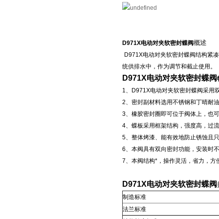
概述
D971X电动对夹软密封蝶阀
D971X电动对夹软密封蝶阀结构紧
统供排水中，作为调节和截止使用。
D971X电动对夹软密封蝶
阀
1
、D971X
电动对夹软密封蝶阀采用
2
、密封副材料选用不锈钢和丁晴耐
3
、橡胶密封圈即可位于阀体上，也
4
、蝶板采用框架结构，强度高，过
5
、整体烤漆、能有效地防止锈蚀且
6
、本阀具有双向密封功能，安装时
7
、本阀结构*，操作灵活，省力，方
D971X电动对夹软密封蝶
阀
制造标准
法兰标准