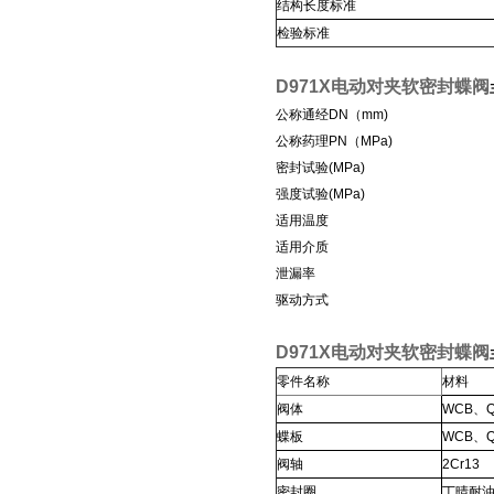
结构长度标准
检验标准
D971X电动对夹软密封蝶
阀
公称通经DN（mm)
公称药理PN（MPa)
密封试验(MPa)
强度试验(MPa)
适用温度
适用介质
泄漏率
驱动方式
D971X电动对夹软密封蝶
阀
零件名称
材料
阀体
WCB
、Q
蝶板
WCB
、Q
阀轴
2Cr13
密封圈
丁晴耐