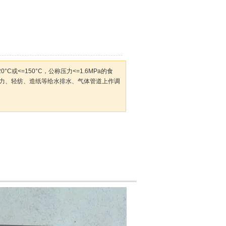
°C或<=150°C，公称压力<=1.6MPa的食
力、轻纺、造纸等给水排水、气体管道上作调