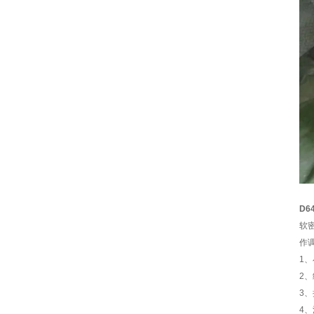
D6
软密
作
1
2
3
4