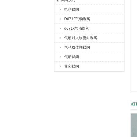
蝶阀系列
电动蝶阀
上海唐玛泵阀有限公司
D671F气动蝶阀
d671x气动蝶阀
气动对夹软密封蝶阀
气动粉体蝴蝶阀
气动蝶阀
其它蝶阀
A