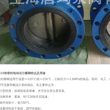
41X
软密封电动法兰蝶阀特点及用途
封蝶阀适用于温度<=120°C或<=150°C，公称压力<=1.6MPa的食品、医药
调节流量和截流介质的场合。其主要特点为：
、小型轻便，容易拆装及维修，并可在任意位置安装。
、结构简单、紧凑、90°C回转开启迅速。
、操作扭矩小，省力轻巧。
、流量特性趋于直线，调节性能好。