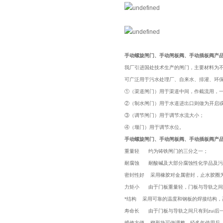
手
动螺旋闸门、
手
动闸板阀、
手
动插板阀
产
我厂引进国处技术生产的闸门，主要材料为
可广泛用于污水处理厂、自来水、排灌、环
①（渠道闸门）用于渠道中间，作截流用，
②（制水闸门）用于水道进出口则做为开启
③（调节闸门）用于调节水流大小；
④（堰门）用于调节水位。
手
动螺旋闸门、
手
动闸板阀、
手
动插板阀产
重量轻 约为铸铁闸门的三分之一；
耐腐蚀 耐酸碱及大部分腐蚀性化学品及污
密封性好 采用橡胶对金属密封，止水胶圈
力矩小 由于门板重量轻，门板与导轨之间的
*结构 采用可靠的温度和钢板的焊接结构，
寿命长 由于门板与导轨之间只有到zui后
维修方便 楔形块可做调整，经多年使用后