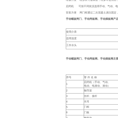
启闭机 可按不同状况选用手动、气动、电
安装方便 闸门框通过二次混凝土浇注固定
手
动螺旋闸门、
手
动闸板阀、
手
动插板阀产
使用介质
适用温度
工作水头
手
动螺旋闸门、
手
动闸板阀、
手
动插板阀主
序号
零 件 名 称
启闭机（手动、气动、
1
电动、电液动、液动）
2
轴导架
3
丝杆、接杆
4
吊耳
门框
5
6
门板
7
楔形块