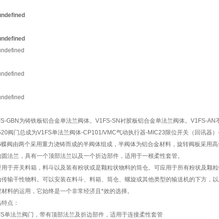
FS-GBN为铸铁板铝合金单法兰阀体。V1FS-SN衬胶板铝合金单法兰阀体。V1FS-AN不锈
520阀门总成为V1FS单法兰阀体-CP101/VMC气动执行器-MIC23限位开关（回讯器）-
FS蝶阀由两个采用重力浇铸而成的半阀体组成，半阀体为铝合金材料，旋转阀板采用
的圆法兰，具有一个顶部法兰以及一个折边部件，适用于一根柔性套管。
要用于开关料箱，料斗以及装有粉状或是颗粒状物料的筒仓。可应用于所有粉状及颗粒
动传输干性物料。可以安装在料斗、料箱、筒仓、螺旋或其他类型的输送机的下方，以
程材料的运用，它始终是一个非常经济且*效的选择。
品特点：
1FS单法兰阀门，带有顶部法兰及折边部件，适用于连接柔性套管