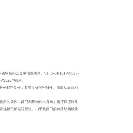
钢板铝合金单法兰阀体。V1FS-CP101-MIC23-
VS520电磁阀.
高分子材料制作，具有良好的密封性。顶部及底部相
物料的处理，阀门利用物料自身重力进行截流以及
及连接气动输送管道。由于此阀门的特殊结构以及