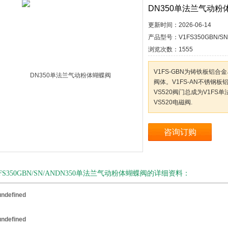
DN350单法兰气动粉
更新时间：
2026-06-14
产品型号：
V1FS350GBN/SN
浏览次数：
1555
V1FS-GBN为铸铁板铝合
阀体。V1FS-AN不锈钢板铝合
VS520阀门总成为V1FS单
VS520电磁阀.
咨询订购
1FS350GBN/SN/ANDN350单法兰气动粉体蝴蝶阀的详细资料：