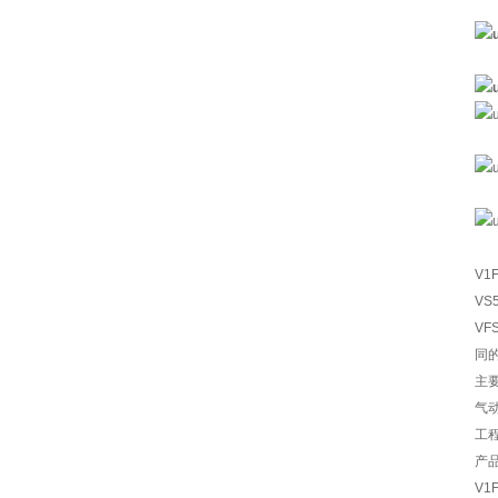
V1
VS
V
同
主
气
工
产
V