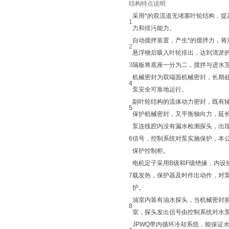
结构特点说明
采用*的双流道无堵塞叶轮结构，提
1
力和排污能力。
自动搅拌装置，产生*的搅拌力，将
2
悬浮物后吸入叶轮排出，达到清淤
3
隔板将底座一分为二，搅拌与进水
机械密封为双端面机械密封，长期
4
泵安全可靠地运行。
副叶轮结构的流体动力密封，既有
5
保护机械密封，又平衡轴向力，延
泵连线腔内没有漏水检测探头，出
6
信号，控制系统对泵实施保护，本
保护控制柜。
电机定子采用B级和F级绝缘，内设
7
载发热，保护器及时作出动作，对
护。
油室内装有油水探头，当机械密封
8
室，探头发出信号由控制系统对水
JPWQ带内循环冷却系统，能保证水