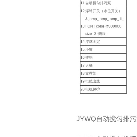
11
自动搅匀排污泵
12
浮球开关（水位开关）
&, amp;, amp;, amp;, lt;,
13
FONT color=#000000
size=2>隔板
14
浮球固定
15
小链
16
挂钩
17
人梯
18
支撑架
19
电缆出线
20
电机保护
JYWQ自动搅匀排