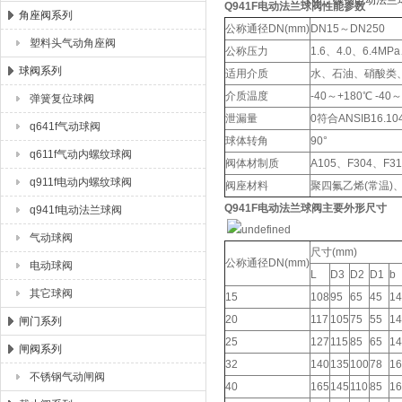
Q941F电动法兰球阀性能参数
角座阀系列
公称通径DN(mm)
DN15～DN250
塑料头气动角座阀
公称压力
1.6、4.0、6.4MP
球阀系列
适用介质
水、石油、硝酸类
介质温度
-40～+180℃ -40
弹簧复位球阀
泄漏量
0符合ANSIB16.1
q641f气动球阀
球体转角
90°
q611f气动内螺纹球阀
阀体材制质
A105、F304、F31
q911f电动内螺纹球阀
阀座材料
聚四氟乙烯(常温)、
Q941F电动法兰球阀主要外形尺寸
q941f电动法兰球阀
气动球阀
尺寸(mm)
公称通径DN(mm)
电动球阀
L
D3
D2
D1
b
其它球阀
15
108
95
65
45
14
20
117
105
75
55
14
闸门系列
25
127
115
85
65
14
闸阀系列
32
140
135
100
78
16
不锈钢气动闸阀
40
165
145
110
85
16