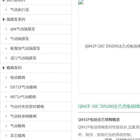
执行器系列
气动执行器
上海唐玛泵阀有限公司
隔膜泵系列
qbk气动隔膜泵
气动隔膜泵
耐腐蚀气动隔膜泵
进口气动隔膜泵
蝶阀系列
电动蝶阀
D671F气动蝶阀
d671x气动蝶阀
Q941F-16C DN200法
气动对夹软密封蝶阀
气动粉体蝴蝶阀
Q941F电动法兰球阀概述
气动蝶阀
Q941F电动球阀密封性能良好,流量
药、制冷、造纸行业的系统控制。
其它蝶阀