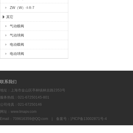
ZW（W）-I-X-7
其它
气动蝶阀
气动球阀
电动蝶阀
电动球阀
联系我们
地址：上海市金山区亭林镇林吉路2353号
服务热线：021-67250145-801
公司传真：021-67250146
网址：www.tmapv.com
Email：
709616359@QQ.com
| 备案号：
沪ICP备13002871号-4