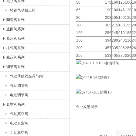
截止阀系列
50
178
160
125
100
16
65
190
180
145
120
18
铸钢气动截止阀
80
203
195
160
135
20
陶瓷阀系列
100
305
215
180
155
20
止回阀系列
125
256
245
210
185
22
疏水阀系列
150
394
280
240
210
24
排气阀系列
200
457
335
295
265
26
250
533
405
335
320
30
减压阀系列
调节阀系列
气动薄膜双座调节阀
气动调节阀
电动调节阀
真空阀系列
企业实景展示
气动真空阀
电动真空阀
手动真空阀