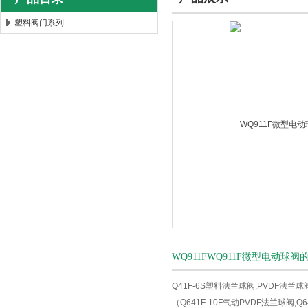
塑料阀门系列
上海唐玛泵阀有限公司
WQ911FWQ911F微型电动球
Q41F-6S塑料法兰球阀,PVDF法
（Q641F-10F气动PVDF法兰球阀,Q