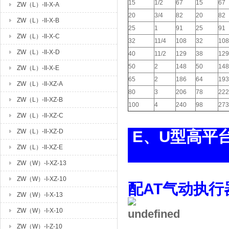
15
1/2
67
15
67
ZW（L）-II-X-A
20
3/4
82
20
82
ZW（L）-II-X-B
25
1
91
25
91
ZW（L）-II-X-C
32
11/4
108
32
108
ZW（L）-II-X-D
40
11/2
129
38
129
50
2
148
50
148
ZW（L）-II-X-E
65
2
186
64
193
ZW（L）-II-XZ-A
80
3
206
78
222
ZW（L）-II-XZ-B
100
4
240
98
273
ZW（L）-II-XZ-C
ZW（L）-II-XZ-D
E、U型
ZW（L）-II-XZ-E
ZW（W）-I-XZ-13
ZW（W）-I-XZ-10
配AT气动执行
ZW（W）-I-X-13
ZW（W）-I-X-10
ZW（W）-I-Z-10