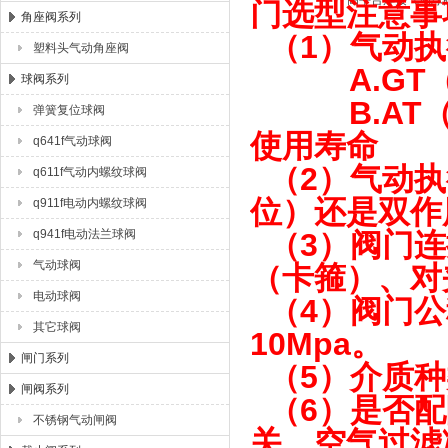
门选型注意事
角座阀系列
（1）气动执
塑料头气动角座阀
A.GT（
球阀系列
B.AT（
弹簧复位球阀
使用寿命
q641f气动球阀
（2）气动执
q611f气动内螺纹球阀
位）还是双作
q911f电动内螺纹球阀
q941f电动法兰球阀
（3）阀门连
气动球阀
（卡箍）、对
电动球阀
（4）阀门公称压
其它球阀
10Mpa。
闸门系列
（5）介质种
闸阀系列
（6）是否配
不锈钢气动闸阀
关、空气过滤