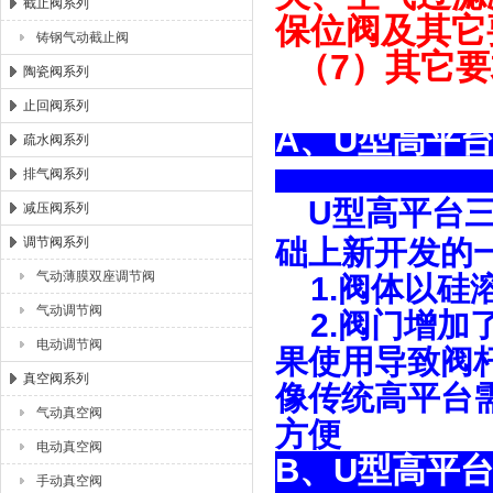
截止阀系列
保位阀及其它
铸钢气动截止阀
（7）其它要
陶瓷阀系列
止回阀系列
A、U型高
疏水阀系列
排气阀系列
U型高平台
减压阀系列
调节阀系列
础上新开发的
气动薄膜双座调节阀
1.阀体以硅
气动调节阀
2.阀门增加
电动调节阀
果使用导致阀
真空阀系列
像传统高平台
气动真空阀
方便
电动真空阀
B、U型
手动真空阀