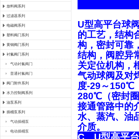
放料阀系列
过滤器系列
U型高平台球
电磁阀系列
的工艺，结构
塑料阀门系列
构，密封可靠
黄铜阀门系列
结构，阀腔异
衬氟阀门系列
关定位机构，
气动衬氟阀门
气动球阀及对焊连
普通衬氟阀门
度-29～15
阀门附件系列
水力控制阀系列
280℃（密
油泵系列
接通管路中的
插桶泵系列
水、蒸汽、油
气动插桶泵
介质。
电动插桶泵
C、U型高