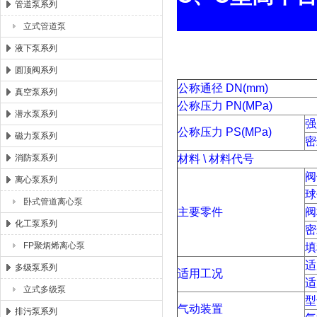
管道泵系列
立式管道泵
液下泵系列
圆顶阀系列
公称通径 DN(mm)
真空泵系列
公称压力 PN(MPa)
潜水泵系列
强
公称压力 PS(MPa)
磁力泵系列
密
消防泵系列
材料 \ 材料代号
阀
离心泵系列
球
卧式管道离心泵
主要零件
阀
化工泵系列
密
FP聚炳烯离心泵
填
适
多级泵系列
适用工况
适
立式多级泵
型
气动装置
排污泵系列