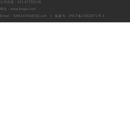
公司传真：021-67250146
网址：www.tmapv.com
Email：
709616359@QQ.com
| 备案号：
沪ICP备13002871号-4