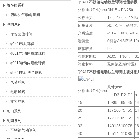
Q941F
不锈钢
电动法兰球阀性能参数
角座阀系列
公称通径DN(mm)
DN15～DN250
塑料头气动角座阀
公称压力
1.6、4.0、6.4MP
球阀系列
适用介质
水、石油、硝酸类
介质温度
-40～+180℃ -40
弹簧复位球阀
泄漏量
0符合ANSIB16.1
q641f气动球阀
球体转角
90°
q611f气动内螺纹球阀
阀体材制质
A105、F304、F31
q911f电动内螺纹球阀
阀座材料
聚四氟乙烯(常温)、
Q941F
不锈钢
电动法兰球阀主要外形
q941f电动法兰球阀
气动球阀
尺寸(mm)
公称通径DN(mm)
电动球阀
L
D3
D2
D1
b
其它球阀
15
108
95
65
45
14
20
117
105
75
55
14
闸门系列
25
127
115
85
65
14
闸阀系列
32
140
135
100
78
16
不锈钢气动闸阀
40
165
145
110
85
16