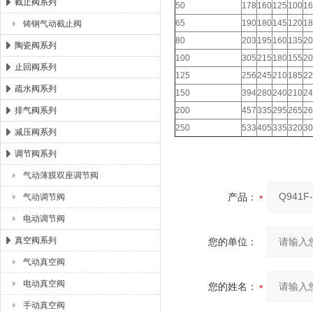
截止阀系列
50
178
160
125
100
16
65
190
180
145
120
18
铸钢气动截止阀
80
203
195
160
135
20
陶瓷阀系列
100
305
215
180
155
20
止回阀系列
125
256
245
210
185
22
疏水阀系列
150
394
280
240
210
24
排气阀系列
200
457
335
295
265
26
250
533
405
335
320
30
减压阀系列
调节阀系列
气动薄膜双座调节阀
产品：
气动调节阀
电动调节阀
真空阀系列
您的单位：
气动真空阀
电动真空阀
您的姓名：
手动真空阀