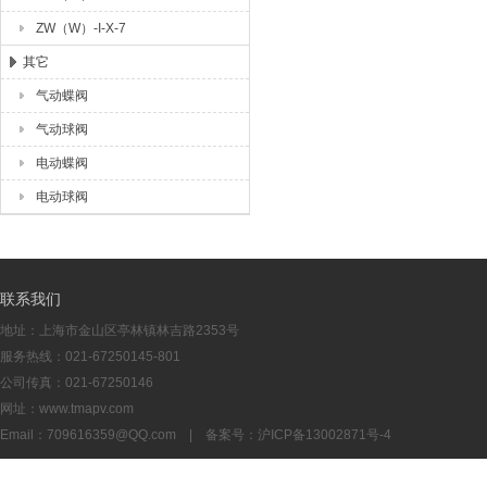
ZW（W）-I-X-7
其它
气动蝶阀
气动球阀
电动蝶阀
电动球阀
联系我们
地址：上海市金山区亭林镇林吉路2353号
服务热线：021-67250145-801
公司传真：021-67250146
网址：www.tmapv.com
Email：
709616359@QQ.com
| 备案号：
沪ICP备13002871号-4