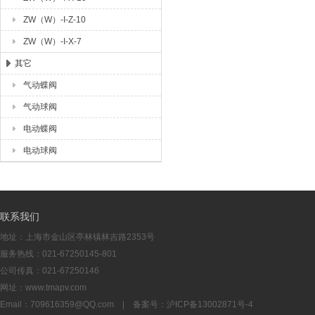
ZW（W）-I-Z-10
ZW（W）-I-X-7
其它
气动蝶阀
气动球阀
电动蝶阀
电动球阀
联系我们
地址：上海市金山区亭林镇林吉路2353号
服务热线：021-67250145-801
公司传真：021-67250146
网址：www.tmapv.com
Email：
709616359@QQ.com
| 备案号：
沪ICP备13002871号-4