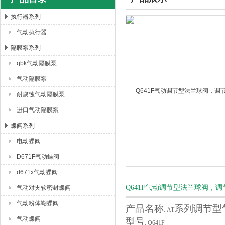
执行器系列
气动执行器
上海唐玛泵阀有限公司
隔膜泵系列
qbk气动隔膜泵
气动隔膜泵
耐腐蚀气动隔膜泵
进口气动隔膜泵
蝶阀系列
电动蝶阀
D671F气动蝶阀
d671x气动蝶阀
Q641F气动调节型法兰球阀
气动对夹软密封蝶阀
气动粉体蝴蝶阀
产品名称
系列调节型
: AT
气动蝶阀
型号
: Q
641F