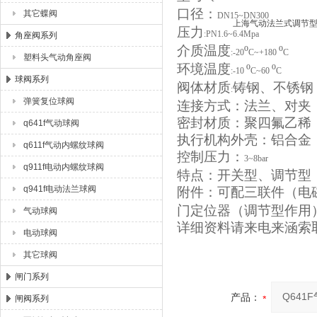
口径：
其它蝶阀
DN15~DN300
压力
:PN1.6~6.4Mpa
角座阀系列
介质温度
º
º
:-20
C~+180
C
塑料头气动角座阀
环境温度
º
º
:-10
C~60
C
球阀系列
阀体材质
铸钢、不锈钢
:
弹簧复位球阀
连接方式：法兰、对夹
密封材质：聚四氟乙稀
q641f气动球阀
执行机构外壳：铝合金
q611f气动内螺纹球阀
控制压力：
3~8bar
q911f电动内螺纹球阀
特点：开关型、调节型
q941f电动法兰球阀
附件：可配三联件（电
门定位器（调节型作用
气动球阀
详细资料请来电来涵索
电动球阀
其它球阀
闸门系列
产品：
闸阀系列