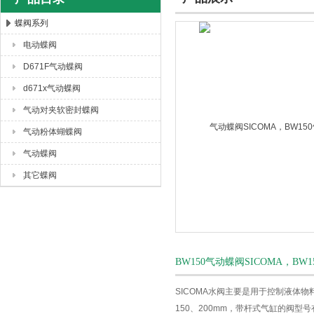
蝶阀系列
电动蝶阀
上海唐玛泵阀有限公司
D671F气动蝶阀
d671x气动蝶阀
气动对夹软密封蝶阀
气动粉体蝴蝶阀
气动蝶阀
其它蝶阀
BW150气动蝶阀SICOMA，B
SICOMA水阀主要是用于控制液体物
150、200mm，带杆式气缸的阀型号有