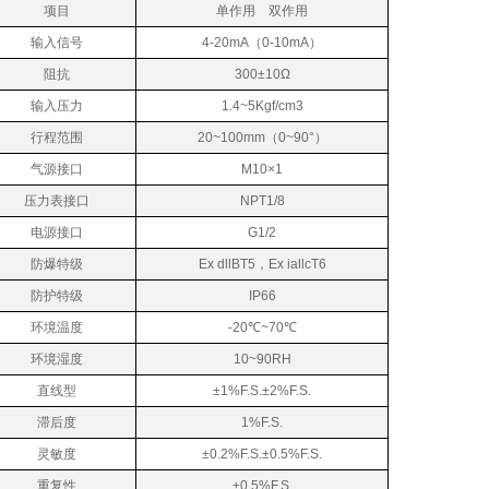
项目
单作用 双作用
输入信号
4-20mA（0-10mA）
阻抗
300±10Ω
输入压力
1.4~5Kgf/cm3
行程范围
20~100mm（0~90
°）
气源接口
M10×1
压力表接口
NPT1/8
电源接口
G1/2
防爆特级
Ex dllBT5
，Ex iallcT6
防护特级
IP66
环境温度
-20
℃~70℃
环境湿度
10~90RH
直线型
±1%F.S.±2%F.S.
滞后度
1%F.S.
灵敏度
±0.2%F.S.±0.5%F.S.
重复性
±0.5%F.S.