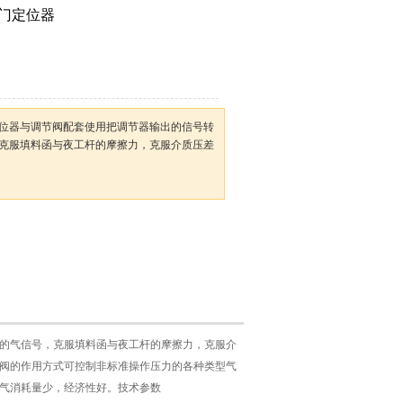
阀门定位器
阀门定位器与调节阀配套使用把调节器输出的信号转
克服填料函与夜工杆的摩擦力，克服介质压差
节阀的气信号，克服填料函与夜工杆的摩擦力，克服介
阀的作用方式可控制非标准操作压力的各种类型气
--空气消耗量少，经济性好。
技术参数