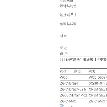
应用规范
设计与制造
连接端尺寸
检验与试验
材 料
标 志
供 货
J641H气动法兰截止阀
【
主要零
阀体
阀盖
阀瓣
WCB
WCB D507
ZGlCrl8Ni9Ti
0Crl8Ni9Ti S
ZGlCrl8Ni2Mo2Ti
CF8M Slite
ZG00Crl7Nil4M02
CF3M Slite
ZGlCr5MO
ZGlCr5MO S