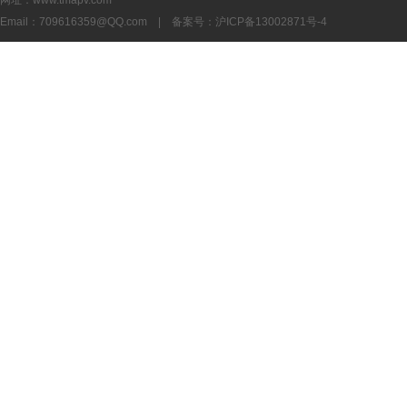
网址：www.tmapv.com
Email：
709616359@QQ.com
| 备案号：
沪ICP备13002871号-4