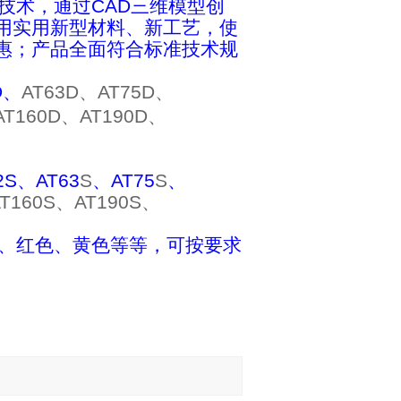
术，通过CAD三维模型创
用实用新型材料、新工艺，使
惠；产品全面符合标准技术规
D、
AT63D、
AT75D、
AT160D、
AT190D、
2S、
AT63
S
、
AT75
S
、
T160
S
、
AT190
S
、
色、红色、黄色等等，可按要求