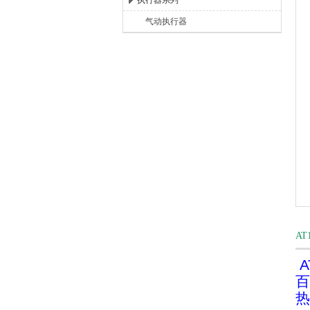
执行器系列
气动执行器
上海唐玛泵阀有限公司
A
A
百
热