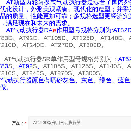
AT新型齿轮齿条式气动执行器是综合了国内外技
优化设计，外形美观紧凑、现代化的造型；并采
品的质量、性能更加可靠；多规格选型更经济实
，满足现在和未来的需求。
AT气动执行器DA
作用型号规格分别为:AT52
双
T83D、
AT92D、
AT105D、
AT125D、
AT140D、
T210D、
AT240D、
AT270D、
AT300D。
AT气动执行器SR
单
作用型号规格分别为：
AT5
T83
S
、
AT92
S
、
AT105
S
、
AT125
S
、
AT140
S
、
A
T210
S
、
AT240
S
、
AT270
S
、
AT300
S
。
T气动执行器颜色有喷砂灰色、灰色、绿色、蓝
做。
产品：