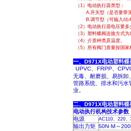
（1）电动执行器类型：
A.开关型（是否要带无
B.调节型（可输入/出4-
（2）电动执行器电压要多
（3）塑料蝶阀连接方式为
（4）介质种类及温度。
（5）所有阀门质量按国家
一、D9
UPVC、FRPP、C
无毒、耐磨损、易拆卸
管路系统、排水和污水
业。
二、D97
电动执行机构技术参数
电源
AC110、220、
输出力矩
50N·M～200