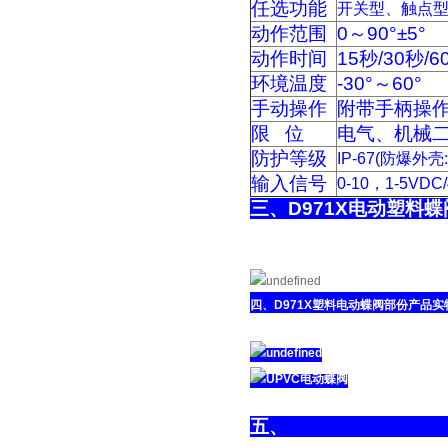
任选功能
开关型、触点
动作范围
0～90°±5°
动作时间
15秒/30秒/6
环境温度
-30°～60°
手动操作
附带手柄操
限 位
电气、机械
防护等级
IP-67(防爆外壳:E
输入信号
0-10，1-5VDC
三、D97
四、D971X塑料电