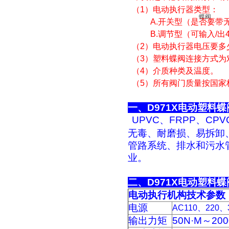
（1）电动执行器类型：
A.开关型（是否要带无
B.调节型（可输入/出4-
（2）电动执行器电压要多
（3）塑料蝶阀连接方式为
（4）介质种类及温度。
（5）所有阀门质量按国家
一、D9
UPVC、FRPP、C
无毒、耐磨损、易拆卸
管路系统、排水和污水
业。
二、D97
电动执行机构技术参数
电源
AC110、220、
输出力矩
50N·M～200