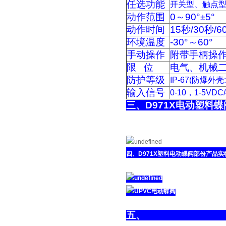
任选功能
开关型、触点
动作范围
0～90°±5°
动作时间
15秒/30秒/6
环境温度
-30°～60°
手动操作
附带手柄操
限 位
电气、机械
防护等级
IP-67(防爆外壳:E
输入信号
0-10，1-5VDC
三、D97
四、D971X塑料电