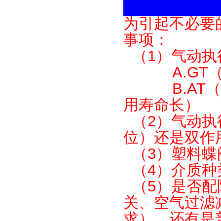
为引起不必要
事项：
（1）气动执
A.GT（
B.AT（壳
用寿命长）
（2）气动执
位）还是双作
（3）塑料蝶
（4）介质种
（5）是否配
关、空气过滤
求）。还有是