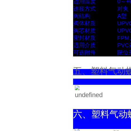
适用温度
0～+
连接方式
对夹
阀结构
A型
阀体材质
UPV
阀芯材质
UPV
密封材质
FPM
适用介质
PV
可选附件
限位
五、塑
六、塑料