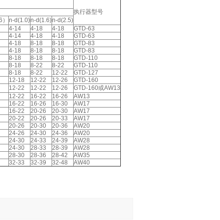
执行器型号
.6）
n-d(1.0)
n-d(1.6)
n-d(2.5)
4-14
4-18
4-18
GTD-63
4-14
4-18
4-18
GTD-63
4-18
8-18
8-18
GTD-83
4-18
8-18
8-18
GTD-83
8-18
8-18
8-18
GTD-110
8-18
8-22
8-22
GTD-110
8-18
8-22
12-22
GTD-127
12-18
12-22
12-26
GTD-160
12-22
12-22
12-26
GTD-160或AW13
12-22
16-22
16-26
AW13
16-22
16-26
16-30
AW17
16-22
20-26
20-30
AW17
20-22
20-26
20-33
AW17
20-26
20-30
20-36
AW20
24-26
24-30
24-36
AW20
24-30
24-33
24-39
AW28
24-30
28-33
28-39
AW28
28-30
28-36
28-42
AW35
32-33
32-39
32-48
AW40