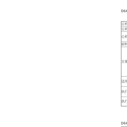
D6
公称
公称
公称
材
主
适
执
执
D6