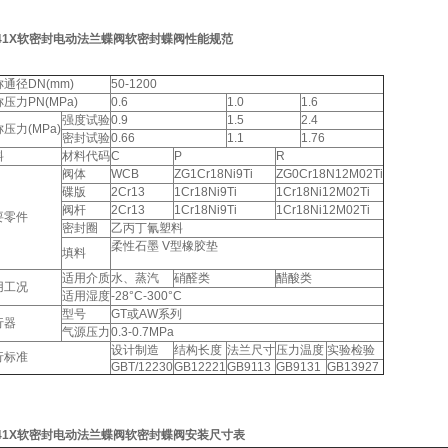
41X
软密封电动法兰蝶阀
软密封蝶阀性能规范
通径DN(mm)
50-1200
压力PN(MPa)
0.6
1.0
1.6
强度试验
0.9
1.5
2.4
压力(MPa)
密封试验
0.66
1.1
1.76
料
材料代码
C
P
R
阀体
WCB
ZG1Cr18Ni9Ti
ZG0Cr18N12M02Ti
碟版
2Cr13
1Cr18Ni9Ti
1Cr18Ni12M02Ti
阀杆
2Cr13
1Cr18Ni9Ti
1Cr18Ni12M02Ti
要零件
密封圈
乙丙丁氰塑料
柔性石墨 V型橡胶垫
填料
适用介质
水、蒸汽
硝醛类
醋酸类
用工况
适用湿度
-28°C-300°C
型号
GT或AW系列
行器
气源压力
0.3-0.7MPa
设计制造
结构长度
法兰尺寸
压力温度
实验检验
行标准
GBT/12230
GB12221
GB9113
GB9131
GB13927
41X
软密封电动法兰蝶阀
软密封蝶阀安装尺寸表