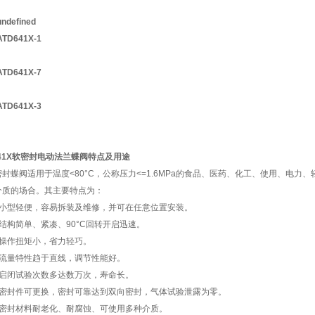
41X
软密封电动法兰蝶阀特点及用途
密封蝶阀适用于温度<80°C，公称压力<=1.6MPa的食品、医药、化工、使用、电
介质的场合。其主要特点为：
、小型轻便，容易拆装及维修，并可在任意位置安装。
、结构简单、紧凑、90°C回转开启迅速。
、操作扭矩小，省力轻巧。
、流量特性趋于直线，调节性能好。
、启闭试验次数多达数万次，寿命长。
、密封件可更换，密封可靠达到双向密封，气体试验泄露为零。
、密封材料耐老化、耐腐蚀、可使用多种介质。