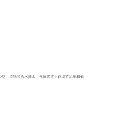
力、轻纺、造纸等给水排水、气体管道上作调节流量和截