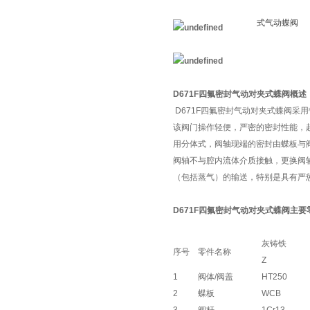
D671F四氟密封气动对夹式蝶阀
概述
D671F四氟密封气动对夹式蝶阀
该阀门操作轻便，严密的密封性能，
用分体式，阀轴现端的密封由蝶板与
阀轴不与腔内流体介质接触，更换阀
（包括蒸气）的输送，特别是具有严
D671F四氟密封气动对夹式蝶阀
主要
灰铸铁
序号
零件名称
Z
1
阀体/阀盖
HT250
2
蝶板
WCB