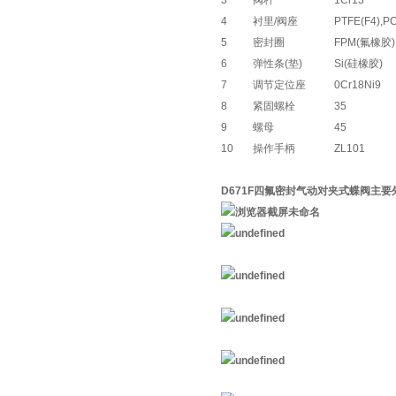
3
阀杆
1Cr13
4
衬里/阀座
PTFE(F4),P
5
密封圈
FPM(氟橡胶)
6
弹性条(垫)
Si(硅橡胶)
7
调节定位座
0Cr18Ni9
8
紧固螺栓
35
9
螺母
45
10
操作手柄
ZL101
D671F四氟密封气动对夹式蝶阀
主要