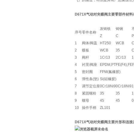
气）的输送，特别是具有严惩腐蚀性
D671X气动对夹蝶阀主要零部件材料
灰铸铁
铸钢
序号
零件名称
Z
C
P
1
阀体/阀盖
HT250
WCB
C
2
蝶板
WCB
35
C
3
阀杆
1Cr13
2Cr13
1
4
衬里/阀座
EPDM,PTFE(F4),FEP
5
密封圈
FPM(氟橡胶)
6
弹性条(垫)
Si(硅橡胶)
7
调节定位座
0Cr18Ni9
0Cr18Ni9
1
8
紧固螺栓
35
35
1
9
螺母
45
45
0
10
操作手柄
ZL101
D671X气动对夹蝶阀主要外形和连接