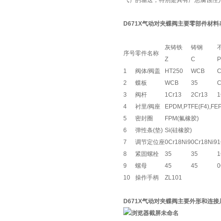
气）的输送，特别是具有严惩腐蚀性
D671X气动对夹蝶阀主要零部件材料
灰铸铁
铸钢
序号
零件名称
Z
C
P
1
阀体/阀盖
HT250
WCB
C
2
蝶板
WCB
35
C
3
阀杆
1Cr13
2Cr13
1
4
衬里/阀座
EPDM,PTFE(F4),FEP
5
密封圈
FPM(氟橡胶)
6
弹性条(垫)
Si(硅橡胶)
7
调节定位座
0Cr18Ni9
0Cr18Ni9
1
8
紧固螺栓
35
35
1
9
螺母
45
45
0
10
操作手柄
ZL101
D671X气动对夹蝶阀主要外形和连接