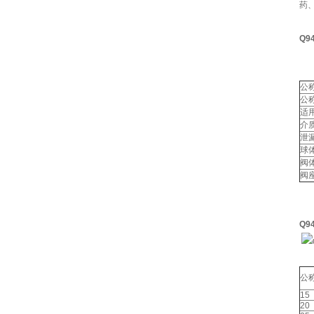
药
Q9
公称
公
适
介
泄
球
阀
阀
Q
公称
15
20