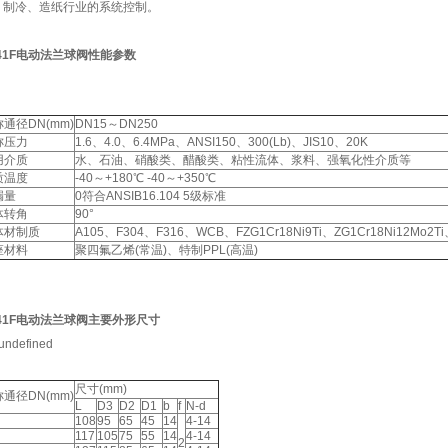
、制冷、造纸行业的系统控制。
41F电动法兰球阀性能参数
通径DN(mm)
DN15～DN250
称压力
1.6、4.0、6.4MPa、ANSI150、300(Lb)、JIS10、20K
用介质
水、石油、硝酸类、醋酸类、粘性流体、浆料、强氧化性介质等
质温度
-40～+180℃ -40～+350℃
漏量
0符合ANSIB16.104 5级标准
体转角
90°
体材制质
A105、F304、F316、WCB、FZG1Cr18Ni9Ti、ZG1Cr18Ni12Mo2
座材料
聚四氟乙烯(常温)、特制PPL(高温)
941F电动法兰球阀主要外形尺寸
尺寸(mm)
通径DN(mm)
L
D3
D2
D1
b
f
N-d
108
95
65
45
14
4-14
117
105
75
55
14
4-14
2