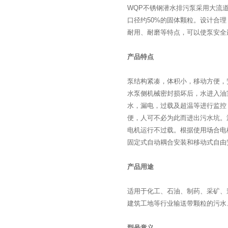
WQP不锈钢潜水排污泵采用大流
口径约50%的固体颗粒。设计合
耐用、耐磨等特点，可以使泵安全连
产品特点
泵结构紧凑，体积小，移动方便，
水泵
侧机械密封损坏后，水进入油
水，漏电，过载及超温等进行监控
便，人可不必为此而进出污水坑。
电机运行不过载。根据使用场合电
固定式自动耦合安装和移动式自由
产品用途
适用于化工、石油、制药、采矿、
建筑工地等行业输送带颗粒的污水
型号意义