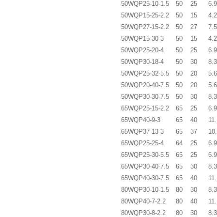
50WQP25-10-1.5
50
25
6.9
50WQP15-25-2.2
50
15
4.2
50WQP27-15-2.2
50
27
7.5
50WQP15-30-3
50
15
4.2
50WQP25-20-4
50
25
6.9
50WQP30-18-4
50
30
8.3
50WQP25-32-5.5
50
20
5.6
50WQP20-40-7.5
50
20
5.6
50WQP30-30-7.5
50
30
8.3
65WQP25-15-2.2
65
25
6.9
65WQP40-9-3
65
40
11.
65WQP37-13-3
65
37
10
65WQP25-25-4
64
25
6.9
65WQP25-30-5.5
65
25
6.9
65WQP30-40-7.5
65
30
8.3
65WQP40-30-7.5
65
40
11.
80WQP30-10-1.5
80
30
8.3
80WQP40-7-2.2
80
40
11.
80WQP30-8-2.2
80
30
8.3