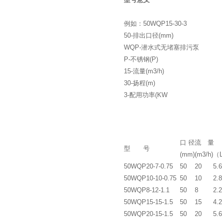
例如：50WQP15-30-3
50-排出口径(mm)
WQP-潜水式无堵塞排污泵
P-不锈钢(P)
15-流量(m3/h)
30-扬程(m)
3-配用功率(KW
口 径
流 量
型 号
(mm)
(m3/h)
（
50WQP20-7-0.75
50
20
5.6
50WQP10-10-0.75
50
10
2.8
50WQP8-12-1.1
50
8
2.2
50WQP15-15-1.5
50
15
4.2
50WQP20-15-1.5
50
20
5.6