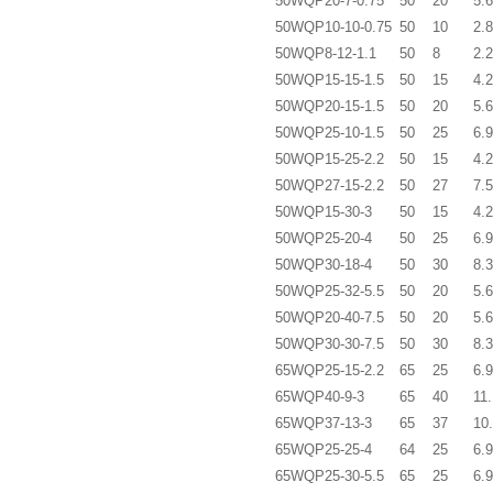
50WQP20-7-0.75
50
20
5.6
50WQP10-10-0.75
50
10
2.8
50WQP8-12-1.1
50
8
2.2
50WQP15-15-1.5
50
15
4.2
50WQP20-15-1.5
50
20
5.6
50WQP25-10-1.5
50
25
6.9
50WQP15-25-2.2
50
15
4.2
50WQP27-15-2.2
50
27
7.5
50WQP15-30-3
50
15
4.2
50WQP25-20-4
50
25
6.9
50WQP30-18-4
50
30
8.3
50WQP25-32-5.5
50
20
5.6
50WQP20-40-7.5
50
20
5.6
50WQP30-30-7.5
50
30
8.3
65WQP25-15-2.2
65
25
6.9
65WQP40-9-3
65
40
11.
65WQP37-13-3
65
37
10
65WQP25-25-4
64
25
6.9
65WQP25-30-5.5
65
25
6.9