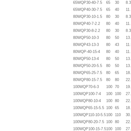
65WQP30-40-7.5
65
30
8.3
65WQP40-30-7.5
65
40
11.
80WQP30-10-1.5
80
30
8.3
80WQP40-7-2.2
80
40
11.
80WQP30-8-2.2
80
30
8.3
80WQP50-10-3
80
50
13
80WQP43-13-3
80
43
11.
80WQP-40-15-4
80
40
11.
80WQP50-13-4
80
50
13
80WQP50-20-5.5
80
50
13
80WQP65-25-7.5
80
65
18
80WQP80-15-7.5
80
80
22
100WQP70-6-3
100
70
19
100WQP100-7-4
100
100
27
100WQP80-10-4
100
80
22
100WQP65-15-5.5
100
65
18
100WQP110-10-5.5
100
110
30
100WQP80-20-7.5
100
80
22
100WQP100-15-7.5
100
100
27