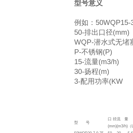
型号意义
例如：50WQP15-3
50-排出口径(mm)
WQP-潜水式无堵
P-不锈钢(P)
15-流量(m3/h)
30-扬程(m)
3-配用功率(KW
口 径
流 量
型 号
(mm)
(m3/h)
（