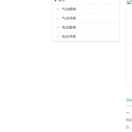
其它
气动蝶阀
上海唐玛泵阀有限公司
气动球阀
电动蝶阀
电动球阀
50
一
W
点，