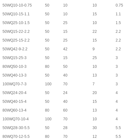
50WQ10-10-0.75
50
10
10
0.75
50WQ10-15-1.1
50
10
15
1.1
50WQ25-10-1.5
50
25
10
1.5
50WQ15-22-2.2
50
15
22
2.2
50WQ25-15-2.2
50
25
15
2.2
50WQ42-9-2.2
50
42
9
2.2
50WQ15-25-3
50
15
25
3
80WQ50-10-3
80
50
10
3
50WQ40-13-3
50
40
13
3
100WQ70-7-3
100
70
7
3
50WQ24-20-4
50
24
20
4
50WQ40-15-4
50
40
15
4
80WQ60-13-4
80
60
13
4
100WQ70-10-4
100
70
10
4
50WQ28-30-5.5
50
28
30
5.5
80WQ70-12-5.5
80
70
12
5.5