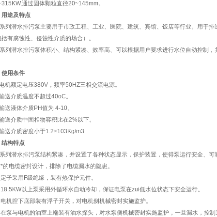
5~315KW,通过固体颗粒直径20~145mm。
、
用途及特点
Q系列潜水排污泵主要用于市政工程、工业、医院、建筑、宾馆、饭店等行业。用于排
包括有腐蚀性、侵蚀性介质的场合）。
Q系列潜水排污泵体积小、结构紧凑、效率高、可以根据用户要求进行水位自动控制，
。
、使用条件
电机额定电压380V，频率50HZ三相交流电源。
、输送介质温度不超过40oC。
输送液体介质PH值为 4-10。
、输送介质中固相物容积比在2%以下。
输送介质密度小于1.2×103Kg/m3
、结构特点
Q系列潜水排污泵结构紧凑，并设置了各种状态显示，保护装置，使得泵运行安全、可
、 *的电缆密封设计，排除了电缆漏水的隐患。
、 定子采用F级绝缘，装有热保护元件。
 18.5KW以上泵采用外循环水自动冷却，保证电泵在zui低水位状态下安全运行。
、 电机腔下底部装有浮子开关，对电机侧机械密封实施监护。
、 在泵与电机的油室上端装有油水探头，对水泵侧机械密封实施监护，一旦漏水，控制