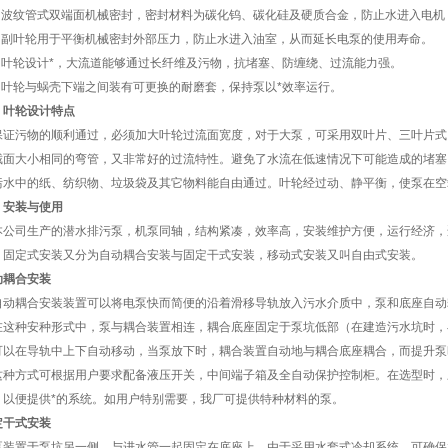
、 波纹管式双端面机械密封，密封材料为碳化钨、碳化硅及硬质合金，防止水进入电
、 副叶轮用于平衡机械密封外部压力，防止水进入油室，从而延长电泵的使用寿命。
、 叶轮设计*，大流道能够通过长纤维及污物，抗堵塞、防缠绕、过流能力强。
、 叶轮与蜗壳下端之间装有可更换的耐磨套，保持泵以*效率运行。
、叶轮设计特点
保证污物的顺利通过，必须加大叶轮过流面宽度，对于大泵，可采用双叶片、三叶片式
截面大小相同的弯管，又非常好的过流特性。避免了水流在低速情况下可能造成的堵塞
污水中的纸、纺织物、垃圾袋及其它物料能自由通过。叶轮经过动、静平衡，使泵在空
、安装与使用
公司生产的潜水排污泵，机泵同轴，结构紧凑，效率高，安装维护方便，运行经济，
，固定式安装又分为自动耦合安装与固定干式安装，移动式安装又叫自由式安装。
动耦合安装
动耦合安装装置可以将电泵快而简便的沿着滑移导轨放入污水介质中，泵和底座自动
这种安种形式中，泵与耦合装置相连，耦合底座固定于泵坑低部（在建造污水坑时，
可以在导轨中上下自动移动，当泵放下时，耦合装置自动地与耦合底座耦合，而提升泵
种方式可根据用户要求配备液压开关，中间端子箱及全自动保护控制柜。在选型时，
，以便提供*的系统。如用户特别需要，我厂可提供特种材料的泵。
定干式安装
装置于泵坑另一侧，与进水管一起固定在底座上。由于采用水套式冷却系统，可确保