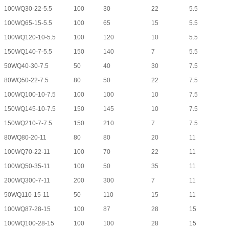
100WQ30-22-5.5
100
30
22
5.5
100WQ65-15-5.5
100
65
15
5.5
100WQ120-10-5.5
100
120
10
5.5
150WQ140-7-5.5
150
140
7
5.5
50WQ40-30-7.5
50
40
30
7.5
80WQ50-22-7.5
80
50
22
7.5
100WQ100-10-7.5
100
100
10
7.5
150WQ145-10-7.5
150
145
10
7.5
150WQ210-7-7.5
150
210
7
7.5
80WQ80-20-11
80
80
20
11
100WQ70-22-11
100
70
22
11
100WQ50-35-11
100
50
35
11
200WQ300-7-11
200
300
7
11
50WQ110-15-11
50
110
15
11
100WQ87-28-15
100
87
28
15
100WQ100-28-15
100
100
28
15