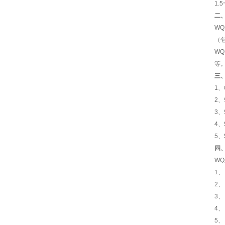
1.
二
W
（
W
等
三
1、
2
3、
4
5、
四
W
1
2
3、
4
5