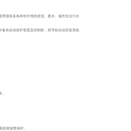
送带固体及各种长纤维的淤泥、废水、城市生活污水
并备有自动保护装置及控制柜，双导轨自动安装系统
靠。
系统将报警保护。