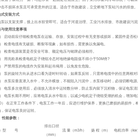
冲击不损坏水泵且可承受意外的泛滥。适合于市政建设，立交桥地下泵站污水的排放。
动式安装方式
泵以支架支撑，接上出水软管即可。适合于河道治理、工业污水排放、市政建设污泥
装与使用注意事项
1） 启动前应仔细检查电泵在运输、存放、安装过程中有无变形或损坏，紧固件是否松
2） 检查电缆有无破损、断裂等现象，如有损伤，需更换以免漏电。
3） 检查电源装置是否安全可靠、额定电压与铭牌必须相符。
4） 用兆欧表检查电机定子绕组冷态对地绝缘电阻值不得小于50M佟?
5） 严禁用泵的电缆作为安装和起吊绳用，以免发生危险。
6） 泵的旋转方向从进水口看为逆时针转动，如果泵反转，只需将电缆中的任意两根
7） 水泵应垂直潜入水中，不允许横放，不能陷入污泥中，水泵移动时，必须切断电源
8） 电泵多次使用后，必须放入清水中运转数分钟，防止泵内留下沉积物，保证电泵清
9） 电泵长期不用时，应将电泵从水中取出，以减少电机定子绕组受潮的机会，增加电
10） 在正常工作条件下，电泵工作一年后，应进行维护保养，更换已磨损的易损件，
油，保证电泵良好运转。
、 性能参数：
排出口径
号
型 号
流 量（m3/h）
扬 程（m）
电机功率（kw
（mm）