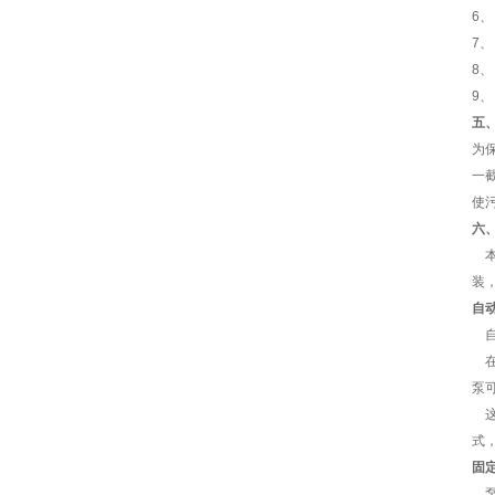
6
7
8
9
五
为
一
使
六
本
装
自
自
在
泵
这
式
固
泵