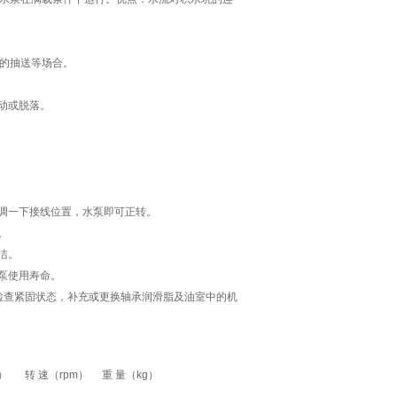
的抽送等场合。
动或脱落。
对调一下接线位置，水泵即可正转。
。
洁。
泵使用寿命。
检查紧固状态，补充或更换轴承润滑脂及油室中的机
）
转 速（rpm）
重 量（kg）