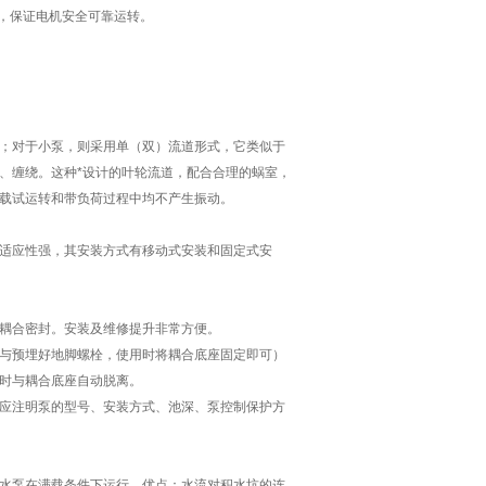
机，保证电机安全可靠运转。
；对于小泵，则采用单（双）流道形式，它类似于
、缠绕。这种*设计的叶轮流道，配合合理的蜗室，
载试运转和带负荷过程中均不产生振动。
适应性强，其安装方式有移动式安装和固定式安
耦合密封。安装及维修提升非常方便。
与预埋好地脚螺栓，使用时将耦合底座固定即可）
时与耦合底座自动脱离。
应注明泵的型号、安装方式、池深、泵控制保护方
水泵在满载条件下运行。优点：水流对积水坑的连