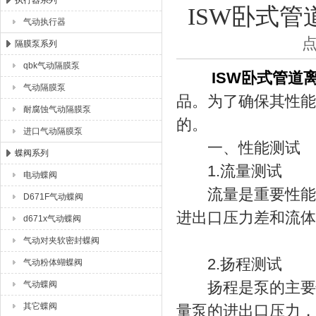
执行器系列
ISW卧式
气动执行器
上海唐玛泵阀有限公司
点
隔膜泵系列
qbk气动隔膜泵
ISW卧式管道
气动隔膜泵
品。为了确保其性能
耐腐蚀气动隔膜泵
的。
进口气动隔膜泵
一、性能测试
蝶阀系列
1.流量测试
电动蝶阀
流量是重要性能参
D671F气动蝶阀
进出口压力差和流体
d671x气动蝶阀
气动对夹软密封蝶阀
2.扬程测试
气动粉体蝴蝶阀
扬程是泵的主要性
气动蝶阀
其它蝶阀
量泵的进出口压力，