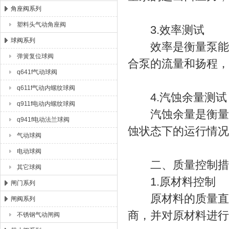
角座阀系列
塑料头气动角座阀
3.效率测试
球阀系列
效率是衡量泵能效
弹簧复位球阀
合泵的流量和扬程，
q641f气动球阀
q611f气动内螺纹球阀
4.汽蚀余量测试
q911f电动内螺纹球阀
汽蚀余量是衡量泵
q941f电动法兰球阀
蚀状态下的运行情况
气动球阀
电动球阀
二、质量控制措
其它球阀
1.原材料控制
闸门系列
原材料的质量直接
闸阀系列
商，并对原材料进行
不锈钢气动闸阀