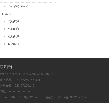
ZW（W）-I-X-7
其它
气动蝶阀
气动球阀
电动蝶阀
电动球阀
联系我们
地址：上海市金山区亭林镇林吉路2353号
服务热线：021-67250145-801
公司传真：021-67250146
网址：www.tmapv.com
Email：
709616359@QQ.com
| 备案号：
沪ICP备13002871号-4