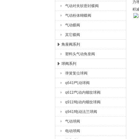
力
气动对夹软密封蝶阀
积
气动粉体蝴蝶阀
三
气动蝶阀
1
其它蝶阀
角座阀系列
2
塑料头气动角座阀
3
球阀系列
弹簧复位球阀
4
q641f气动球阀
5
q611f气动内螺纹球阀
q911f电动内螺纹球阀
四
q941f电动法兰球阀
为
1
气动球阀
电动球阀
2