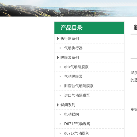
产品目录
执行器系列
气动执行器
上海唐玛泵阀有限公司
隔膜泵系列
qbk气动隔膜泵
温
气动隔膜泵
的
耐腐蚀气动隔膜泵
一
进口气动隔膜泵
蝶阀系列
座
电动蝶阀
D671F气动蝶阀
二
通
d671x气动蝶阀