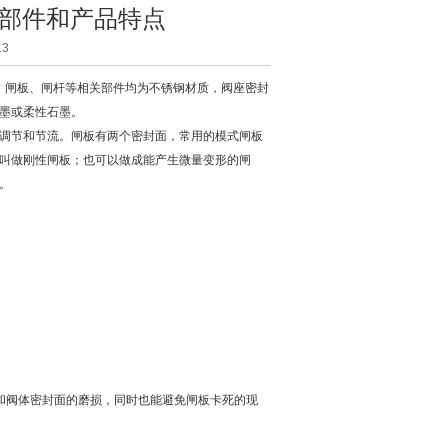
成部件和产品特点
3
、闸板、闸杆等相关部件均为不锈钢材质，阀座密封
墨或柔性石墨。
调节和节流。闸板有两个密封面，常用的模式闸板
叫做刚性闸板；也可以做成能产生微量变形的闸
。
阀体密封面的磨损，同时也能避免闸板卡死的现