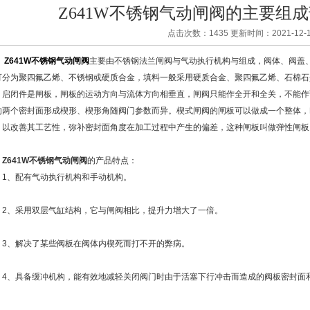
Z641W不锈钢气动闸阀的主要组
点击次数：1435 更新时间：2021-12-1
Z641W不锈钢气动闸阀
主要由不锈钢法兰闸阀与气动执行机构与组成，阀体、阀盖
可分为聚四氟乙烯、不锈钢或硬质合金，填料一般采用硬质合金、聚四氟乙烯、石棉石
闭件是闸板，闸板的运动方向与流体方向相垂直，闸阀只能作全开和全关，不能作
的两个密封面形成楔形、楔形角随阀门参数而异。楔式闸阀的闸板可以做成一个整体，
，以改善其工艺性，弥补密封面角度在加工过程中产生的偏差，这种闸板叫做弹性闸板
Z641W不锈钢气动闸阀
的产品特点：
、配有气动执行机构和手动机构。
、采用双层气缸结构，它与闸阀相比，提升力增大了一倍。
、解决了某些阀板在阀体内楔死而打不开的弊病。
、具备缓冲机构，能有效地减轻关闭阀门时由于活塞下行冲击而造成的阀板密封面和
。