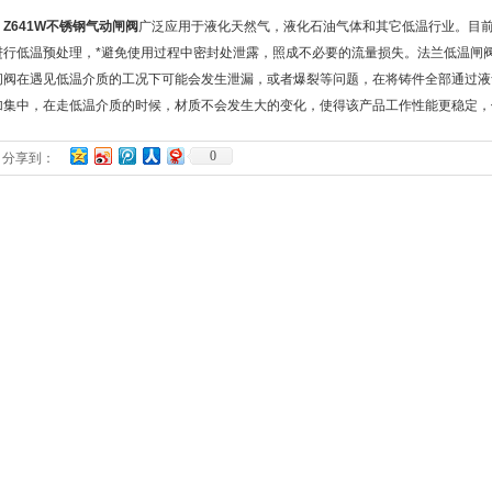
Z641W不锈钢气动闸阀
广泛应用于液化天然气，液化石油气体和其它低温行业。目前
进行低温预处理，*避免使用过程中密封处泄露，照成不必要的流量损失。法兰低温闸
闸阀在遇见低温介质的工况下可能会发生泄漏，或者爆裂等问题，在将铸件全部通过液
加集中，在走低温介质的时候，材质不会发生大的变化，使得该产品工作性能更稳定，
0
分享到：