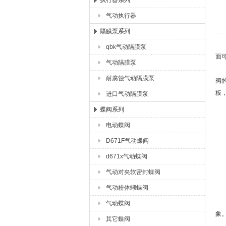
执行器系列
气动执行器
上海唐玛泵阀有限公司
隔膜泵系列
qbk气动隔膜泵
面
气动隔膜泵
启
耐腐蚀气动隔膜泵
阀
板
进口气动隔膜泵
蝶阀系列
电动蝶阀
1
D671F气动蝶阀
2
d671x气动蝶阀
气动对夹软密封蝶阀
3
气动粉体蝴蝶阀
4
气动蝶阀
象
其它蝶阀