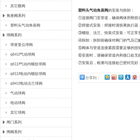
其它蝶阀
塑料头气动角座阀
的安装与拆卸：
角座阀系列
①连接阀门至管道，确保阀体所附箭
塑料头气动角座阀
②焊接式安装：焊接时请拆离执行器
③螺纹、法兰、快装式安装：可正常
球阀系列
④拆卸：拆卸前确保对阀门的气压已
弹簧复位球阀
⑤阀体与管道连接紧固需要足够的扭
q641f气动球阀
⑥安装时，请确保管道内和接口处无
⑦安装后，检测与连接处已密封完好
q611f气动内螺纹球阀
q911f电动内螺纹球阀
分享到：
q941f电动法兰球阀
气动球阀
电动球阀
其它球阀
闸门系列
闸阀系列