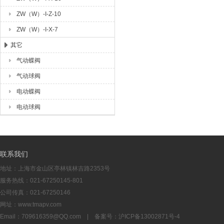
ZW（W）-I-Z-10
ZW（W）-I-X-7
其它
气动蝶阀
气动球阀
电动蝶阀
电动球阀
联系我们
地址：上海市金山区亭林镇林吉路2353号
服务热线：021-67250145-801
公司传真：021-67250146
网址：www.tmapv.com
Email：
709616359@QQ.com
| 备案号：
沪ICP备13002871号-4