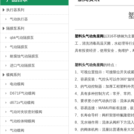
执行器系列
气动执行器
上海唐玛泵阀有限公司
隔膜泵系列
塑料头气动角座阀
以316不锈钢为
qbk气动隔膜泵
工，清洗消毒高温灭菌，水处理等行
气动隔膜泵
具有投资经济，使用安全，免维护，
耐腐蚀气动隔膜泵
塑料头气动角座阀
的特点：
进口气动隔膜泵
1、可视位置指示：可接限位开关或
蝶阀系列
2、容易安装：气控头可以作360°旋
电动蝶阀
3、的气动控制器：加厚工程塑料外
D671F气动蝶阀
4、具有多种控制方式：常开、常闭
5、要求更小的气动执行器：流体从
d671x气动蝶阀
6、容易连接：MAMUR标准连接，
气动对夹软密封蝶阀
7、长寿命导杆：阀杆契形特氟隆密
气动粉体蝴蝶阀
8、无水锤作用：流体从阀杆下方流
9、的阀体机构：流量比普通角座大3
气动蝶阀