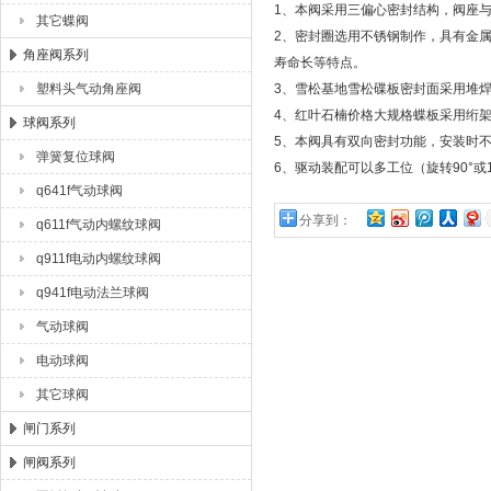
1、本阀采用三偏心密封结构，阀座
其它蝶阀
2、密封圈选用不锈钢制作，具有金属
角座阀系列
寿命长等特点。
塑料头气动角座阀
3、雪松基地雪松碟板密封面采用堆
4、红叶石楠价格大规格蝶板采用绗
球阀系列
5、本阀具有双向密封功能，安装时
弹簧复位球阀
6、驱动装配可以多工位（旋转90°或
q641f气动球阀
分享到：
q611f气动内螺纹球阀
q911f电动内螺纹球阀
q941f电动法兰球阀
气动球阀
电动球阀
其它球阀
闸门系列
闸阀系列