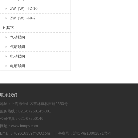
ZW（W）-I-Z-10
ZW（W）-I-X-7
其它
气动蝶阀
气动球阀
电动蝶阀
电动球阀
联系我们
地址：上海市金山区亭林镇林吉路2353号
服务热线：021-67250145-801
公司传真：021-67250146
网址：www.tmapv.com
Email：
709616359@QQ.com
| 备案号：
沪ICP备13002871号-4