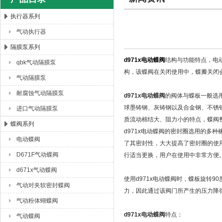
执行器系列
气动执行器
上海唐玛泵阀有限公司
隔膜泵系列
d971x电动蝶阀
结构与功能特点，电
qbk气动隔膜泵
构，该蝶阀在关闭使用中，蝶瓣关闭
气动隔膜泵
耐腐蚀气动隔膜泵
d971x电动蝶阀
的阀体与蝶板一般选
球墨铸钢、灰铸钢以及合金钢、不锈
进口气动隔膜泵
质流动棉结大、阻力小的特点，蝶阀
蝶阀系列
d971x电动蝶阀的密封圈选用的多
电动蝶阀
了其密封性，大大提高了密封圈的使
D671F气动蝶阀
行适当更换，用户在使用中非常方便
d671x气动蝶阀
使用d971x电动蝶阀时，蝶板旋转
气动对夹软密封蝶阀
力，因此通过该阀门所产生的压力降很
气动粉体蝴蝶阀
d971x电动蝶阀
特点：
气动蝶阀