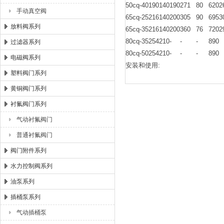
50cq-40
190
140
190
271
80
620
2
手动真空阀
65cq-25
216
140
200
305
90
695
3
放料阀系列
65cq-35
216
140
200
360
76
720
2
80cq-35
254
210
-
-
-
890
过滤器系列
80cq-50
254
210
-
-
-
890
电磁阀系列
安装和使用:
塑料阀门系列
黄铜阀门系列
衬氟阀门系列
气动衬氟阀门
普通衬氟阀门
阀门附件系列
水力控制阀系列
油泵系列
插桶泵系列
气动插桶泵