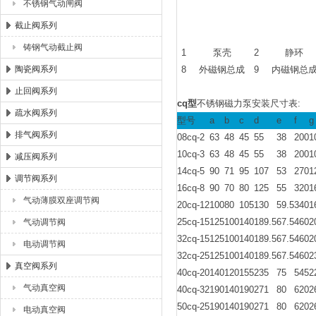
不锈钢气动闸阀
截止阀系列
铸钢气动截止阀
1
泵壳
2
静环
陶瓷阀系列
8
外磁钢总成
9
内磁钢总
止回阀系列
cq型
不锈钢磁力泵安装尺寸表:
疏水阀系列
型号
a
b
c
d
e
f
g
排气阀系列
08cq-2
63
48
45
55
38
200
1
10cq-3
63
48
45
55
38
200
1
减压阀系列
14cq-5
90
71
95
107
53
270
1
调节阀系列
16cq-8
90
70
80
125
55
320
1
气动薄膜双座调节阀
20cq-12
100
80
105
130
59.5
340
1
25cq-15
125
100
140
189.5
67.5
460
2
气动调节阀
32cq-15
125
100
140
189.5
67.5
460
2
电动调节阀
32cq-25
125
100
140
189.5
67.5
460
2
真空阀系列
40cq-20
140
120
155
235
75
545
2
气动真空阀
40cq-32
190
140
190
271
80
620
2
50cq-25
190
140
190
271
80
620
2
电动真空阀