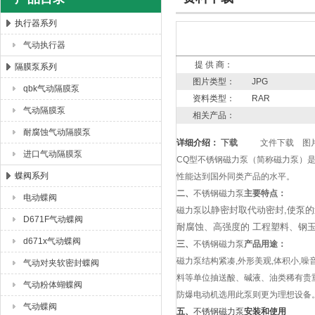
执行器系列
气动执行器
上海唐玛泵阀有限公司
提 供 商：
隔膜泵系列
图片类型：
JPG
qbk气动隔膜泵
资料类型：
RAR
气动隔膜泵
相关产品：
耐腐蚀气动隔膜泵
详细介绍：
下载
文件下载
图
进口气动隔膜泵
CQ型
不锈钢磁力泵
（简称磁力泵
）
蝶阀系列
性能达到国外同类产品的水平。
二、
不锈钢磁力泵
主要特点：
电动蝶阀
以静密封取代动密封,使泵的
磁力泵
D671F气动蝶阀
耐腐蚀、高强度的 工程塑料、钢
d671x气动蝶阀
三、
不锈钢磁力泵
产品用途：
磁力泵结构紧凑,外形美观,体积小,
气动对夹软密封蝶阀
料等单位抽送酸、碱液、油类稀有贵重
气动粉体蝴蝶阀
防爆电动机选用此泵则更为理想设备
气动蝶阀
五、
不锈钢磁力泵
安装和使用