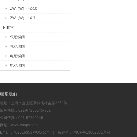
ZW（W）-I-Z-10
ZW（W）-I-X-7
其它
气动蝶阀
气动球阀
电动蝶阀
电动球阀
联系我们
地址：上海市金山区亭林镇林吉路2353号
服务热线：021-67250145-801
公司传真：021-67250146
网址：www.tmapv.com
Email：
709616359@QQ.com
| 备案号：
沪ICP备13002871号-4