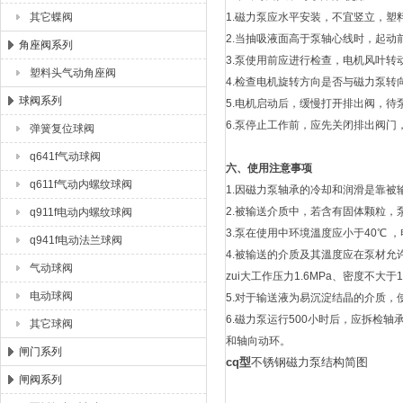
其它蝶阀
1.磁力泵应水平安装，不宜竖立，
2.当抽吸液面高于泵轴心线时，起
角座阀系列
3.泵使用前应进行检查，电机风叶
塑料头气动角座阀
4.检查电机旋转方向是否与磁力泵转
球阀系列
5.电机启动后，缓慢打开排出阀，
6.泵停止工作前，应先关闭排出阀门
弹簧复位球阀
q641f气动球阀
六、使用注意事项
q611f气动内螺纹球阀
1.因磁力泵轴承的冷却和润滑是靠
2.被输送介质中，若含有固体颗粒，
q911f电动内螺纹球阀
3.泵在使用中环境溫度应小于40℃ ，
q941f电动法兰球阀
4.被输送的介质及其溫度应在泵材允许
气动球阀
zui大工作压力1.6MPa、密度不大于1
电动球阀
5.对于输送液为易沉淀结晶的介质，
6.磁力泵运行500小时后，应拆检轴
其它球阀
和轴向动环。
闸门系列
cq型
不锈钢磁力泵结构简图
闸阀系列