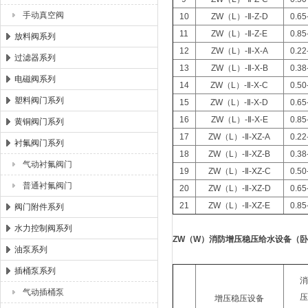
手动真空阀
10
ZW（L）-Ⅱ-Z-D
0.65
11
ZW（L）-Ⅱ-Z-E
0.85
放料阀系列
12
ZW（L）-Ⅱ-X-A
0.22
过滤器系列
13
ZW（L）-Ⅱ-X-B
0.38
电磁阀系列
14
ZW（L）-Ⅱ-X-C
0.50
塑料阀门系列
15
ZW（L）-Ⅱ-X-D
0.65
16
ZW（L）-Ⅱ-X-E
0.85
黄铜阀门系列
17
ZW（L）-Ⅱ-XZ-A
0.22
衬氟阀门系列
18
ZW（L）-Ⅱ-XZ-B
0.38
气动衬氟阀门
19
ZW（L）-Ⅱ-XZ-C
0.50
普通衬氟阀门
20
ZW（L）-Ⅱ-XZ-D
0.65
21
ZW（L）-Ⅱ-XZ-E
0.85
阀门附件系列
水力控制阀系列
ZW
（W）消防增压稳压给水设备（
油泵系列
插桶泵系列
气动插桶泵
增压稳压设备