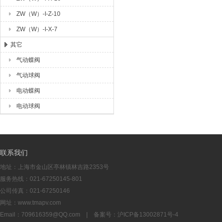
ZW（W）-I-Z-10
ZW（W）-I-X-7
其它
气动蝶阀
气动球阀
电动蝶阀
电动球阀
联系我们
地址：上海市金山区亭林镇林吉路2353号
服务热线：021-67250145-801
公司传真：021-67250146
网址：www.tmapv.com
Email：
709616359@QQ.com
| 备案号：
沪ICP备13002871号-4