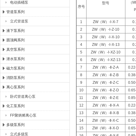
电动插桶泵
（M
型号
序号
管道泵系列
立式管道泵
1
ZW（W）-Ⅰ-X-7
0
2
ZW（W）-Ⅰ-Z-10
0
液下泵系列
3
ZW（W）-Ⅰ-X-10
0
圆顶阀系列
4
ZW（W）-Ⅰ-X-13
0
真空泵系列
5
ZW（W）-Ⅰ-XZ-10
0
潜水泵系列
6
ZW（W）-Ⅰ-XZ-13
0
7
ZW（W）-Ⅱ-Z-A
0.22
磁力泵系列
8
ZW（W）-Ⅱ-Z-B
0.38
消防泵系列
9
ZW（W）-Ⅱ-Z-C
0.50
离心泵系列
10
ZW（W）-Ⅱ-Z-D
0.65
卧式管道离心泵
11
ZW（W）-Ⅱ-Z-E
0.85
12
ZW（W）-Ⅱ-X-A
0.22
化工泵系列
13
ZW（W）-Ⅱ-X-B
0.38
FP聚炳烯离心泵
14
ZW（W）-Ⅱ-X-C
0.50
多级泵系列
15
ZW（W）-Ⅱ-X-D
0.65
立式多级泵
16
ZW（W）-Ⅱ-X-E
0.85