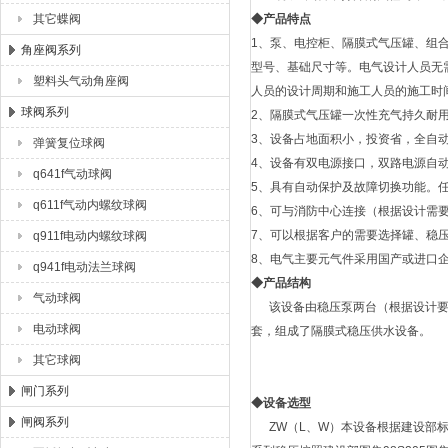
其它蝶阀
◆
产品特点
1、泵、电控柜、隔膜式气压罐、组
角座阀系列
型号、基础尺寸等。电气设计人员无
塑料头气动角座阀
人员的设计周期和施工人员的施工时
球阀系列
2、隔膜式气压罐一次性充气持久耐
3、设备占地面积小，投资省，全自
弹簧复位球阀
4、设备有双电源接口，双路电源自
q641f气动球阀
5、具有自动保护及故障切换功能。
q611f气动内螺纹球阀
6、可与消防中心连接（根据设计需
7、可以根据客户的需要选择罐、稳
q911f电动内螺纹球阀
8、电气主要元气件采用国产或进口
q941f电动法兰球阀
◆
产品结构
气动球阀
该设备由稳压泵两台（根据设计要
电动球阀
套，组成了隔膜式稳压供水设备。
其它球阀
闸门系列
◆
设备选型
闸阀系列
ZW（L、W）本设备根据建设部标准