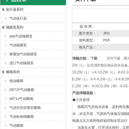
执行器系列
气动执行器
上海唐玛泵阀有限公司
提 供 商：
隔膜泵系列
图片类型：
JPG
qbk气动隔膜泵
资料类型：
PDF
气动隔膜泵
相关产品：
耐腐蚀气动隔膜泵
详细介绍：
下载
文件下载
图
进口气动隔膜泵
ZW（L）立式消防增压稳压供水设备,ZW（
蝶阀系列
10,ZW（L）-I-X-13,ZW（L）-II-XZ-1
E,ZW（L）-II-X-A,ZW（L）-II-X-B,
电动蝶阀
C,ZW（W）-II-XZ-D,ZW（W）-II-XZ-
D671F气动蝶阀
产品详细信息：
d671x气动蝶阀
◆工作原理
隔膜式气压给水设备，是利用无毒
气动对夹软密封蝶阀
水，水压升高，气室的气体被压缩隔
气动粉体蝴蝶阀
电接点压力表和电控箱控制水泵运行
气动蝶阀
当发生火警，打开消火栓时，立即