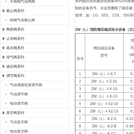
系列稳压按照建设部图集98S205图集
不锈钢气动闸阀
制的设备型号。在这里删除了稳压罐
截止阀系列
使用，如：LG、GDL、CDL、I
铸钢气动截止阀
陶瓷阀系列
ZW
（L）消防增压稳压给水设备（立
止回阀系列
疏水阀系列
增压稳压设备
（M
型号
排气阀系列
序号
减压阀系列
1
ZW（L）-Ⅰ-X-7
0
调节阀系列
2
ZW（L）-Ⅰ-Z-10
0
气动薄膜双座调节阀
3
ZW（L）-Ⅰ-X-10
0
气动调节阀
4
ZW（L）-Ⅰ-X-13
0
电动调节阀
5
ZW（L）-Ⅰ-XZ-10
0
6
ZW（L）-Ⅰ-XZ-13
0
真空阀系列
7
ZW（L）-Ⅱ-Z-A
0.22
气动真空阀
8
ZW（L）-Ⅱ-Z-B
0.38
电动真空阀
9
ZW（L）-Ⅱ-Z-C
0.50