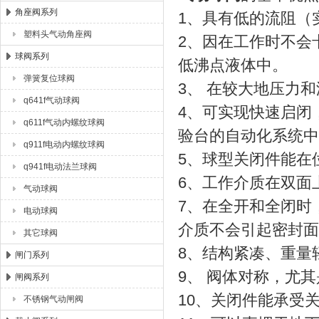
角座阀系列
1、具有低的流阻（
塑料头气动角座阀
2、因在工作时不会
球阀系列
低沸点液体中。
弹簧复位球阀
3、 在较大地压力
q641f气动球阀
4、可实现快速启闭，
q611f气动内螺纹球阀
验台的自动化系统中
q911f电动内螺纹球阀
5、球型关闭件能在
q941f电动法兰球阀
6、工作介质在双面
气动球阀
7、在全开和全闭时
电动球阀
介质不会引起密封面
其它球阀
8、结构紧凑、重量
闸门系列
9、 阀体对称，尤
闸阀系列
10、关闭件能承受
不锈钢气动闸阀