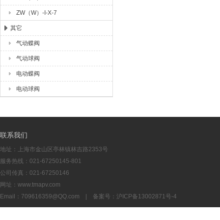
ZW（W）-I-X-7
其它
气动蝶阀
气动球阀
电动蝶阀
电动球阀
联系我们
地址：上海市金山区亭林镇林吉路2353号
服务热线：021-67250145-801
公司传真：021-67250146
网址：www.tmapv.com
Email：
709616359@QQ.com
| 备案号：
沪ICP备13002871号-4