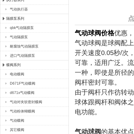
执行器系列
气动执行器
上海唐玛泵阀有限公司
点
隔膜泵系列
qbk气动隔膜泵
气动球阀价格
优惠，
气动隔膜泵
气动球阀是球阀配上
耐腐蚀气动隔膜泵
开关速度0.05秒
进口气动隔膜泵
可靠，适用广泛。流
蝶阀系列
一种，即使是所径的
电动蝶阀
阀杆密封可靠。
D671F气动蝶阀
由于阀杆只作彷转动
d671x气动蝶阀
球体跟阀杆和阀体之
气动对夹软密封蝶阀
电功能。
气动粉体蝴蝶阀
气动蝶阀
其它蝶阀
气动球阀
的基本优点