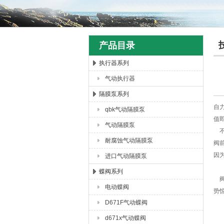
产品目录
执行器系列
气动执行器
上海唐玛泵阀有限公司
隔膜泵系列
自
qbk气动隔膜泵
值
气动隔膜泵
不
耐腐蚀气动隔膜泵
阀
因
进口气动隔膜泵
蝶阀系列
阀
电动蝶阀
势
D671F气动蝶阀
d671x气动蝶阀