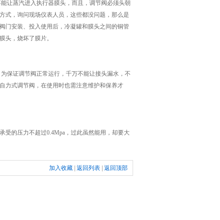
能让蒸汽进入执行器膜头，而且，调节阀必须头朝
方式，询问现场仪表人员，这些都没问题，那么是
阀门安装、投入使用后，冷凝罐和膜头之间的铜管
膜头，烧坏了膜片。
为保证调节阀正常运行，千万不能让接头漏水，不
自力式调节阀，在使用时也需注意维护和保养才
的压力不超过0.4Mpa，过此虽然能用，却要大
加入收藏
|
返回列表
|
返回顶部