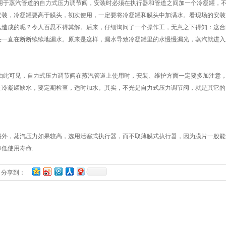
于蒸汽管道的自力式压力调节阀，安装时必须在执行器和管道之间加一个冷凝罐，不
安装，冷凝罐要高于膜头，初次使用，一定要将冷凝罐和膜头中加满水。看现场的安装
么造成的呢？令人百思不得其解。后来，仔细询问了一个操作工，无意之下得知：这台
头一直在断断续续地漏水。原来是这样，漏水导致冷凝罐里的水慢慢漏光，蒸汽就进入
此可见，自力式压力调节阀在蒸汽管道上使用时，安装、维护方面一定要多加注意，
让冷凝罐缺水，要定期检查，适时加水。其实，不光是自力式压力调节阀，就是其它的
。
外，蒸汽压力如果较高，选用活塞式执行器，而不取薄膜式执行器，因为膜片一般能承受
降低使用寿命.
分享到：