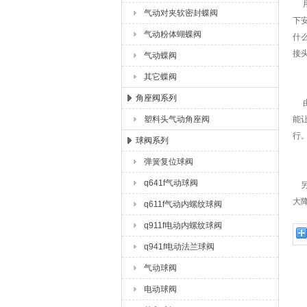
用
气动对夹软密封蝶阀
下
气动粉体蝴蝶阀
什
接
气动蝶阀
其它蝶阀
角座阀系列
由
塑料头气动角座阀
能
行
球阀系列
弹簧复位球阀
q641f气动球阀
另
大
q611f气动内螺纹球阀
q911f电动内螺纹球阀
q941f电动法兰球阀
气动球阀
电动球阀